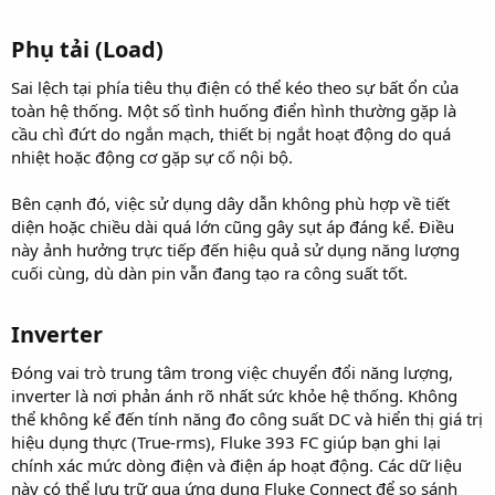
Phụ tải (Load)​
Sai lệch tại phía tiêu thụ điện có thể kéo theo sự bất ổn của
toàn hệ thống. Một số tình huống điển hình thường gặp là
cầu chì đứt do ngắn mạch, thiết bị ngắt hoạt động do quá
nhiệt hoặc động cơ gặp sự cố nội bộ.
Bên cạnh đó, việc sử dụng dây dẫn không phù hợp về tiết
diện hoặc chiều dài quá lớn cũng gây sụt áp đáng kể. Điều
này ảnh hưởng trực tiếp đến hiệu quả sử dụng năng lượng
cuối cùng, dù dàn pin vẫn đang tạo ra công suất tốt.
Inverter​
Đóng vai trò trung tâm trong việc chuyển đổi năng lượng,
inverter là nơi phản ánh rõ nhất sức khỏe hệ thống. Không
thể không kể đến tính năng đo công suất DC và hiển thị giá trị
hiệu dụng thực (True-rms), Fluke 393 FC giúp bạn ghi lại
chính xác mức dòng điện và điện áp hoạt động. Các dữ liệu
này có thể lưu trữ qua ứng dụng Fluke Connect để so sánh