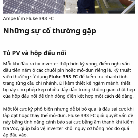
Ampe kìm Fluke 393 FC
Những sự cố thường gặp​
Tủ PV và hộp đấu nối​
Mỗi khi đầu ra tại inverter thấp hơn kỳ vọng, điểm nghi vấn
đầu tiên nằm ở các chuỗi pin hoặc mô-đun riêng lẻ. Kỹ thuật
viên thường sử dụng
Fluke 393 FC
để kiểm tra nhanh tình
trạng từng cầu chì nhánh. Đi kèm thiết kế ngàm mảnh, thiết
bị này cho phép kẹp nhiều dây dẫn trong không gian chật hẹp
của hộp đấu nối để tính dòng điện kết hợp một cách dễ dàng.
Một lỗi cực kỳ phổ biến nhưng dễ bị bỏ qua là đấu sai cực khi
lắp đặt hoặc thay thế mô-đun. Fluke 393 FC giải quyết vấn đề
này bằng tính năng cảnh báo sai cực bằng âm thanh khi kiểm
tra Voc, giúp bảo vệ inverter khỏi nguy cơ hỏng hóc do quá
áp đầu vào.