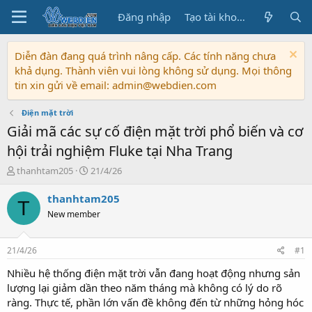
Đăng nhập
Tạo tài khoản
Diễn đàn đang quá trình nâng cấp. Các tính năng chưa
khả dụng. Thành viên vui lòng không sử dụng. Mọi thông
tin xin gửi về email: admin@webdien.com
Điện mặt trời
Giải mã các sự cố điện mặt trời phổ biến và cơ
hội trải nghiệm Fluke tại Nha Trang
T
N
thanhtam205
21/4/26
h
g
r
à
thanhtam205
T
e
y
New member
a
b
d
ắ
s
t
21/4/26
#1
t
đ
a
ầ
Nhiều hệ thống điện mặt trời vẫn đang hoạt động nhưng sản
r
u
lượng lại giảm dần theo năm tháng mà không có lý do rõ
t
ràng. Thực tế, phần lớn vấn đề không đến từ những hỏng hóc
e