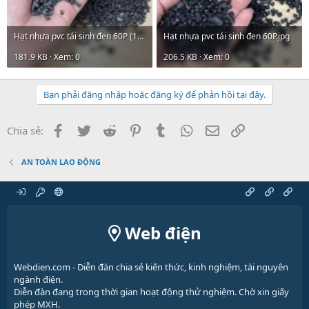
Hạt nhựa pvc tái sinh đen 60P (1).jpg
Hạt nhựa pvc tái sinh đen 60P.jpg
181.9 KB · Xem: 0
206.5 KB · Xem: 0
Bạn phải đăng nhập hoặc đăng ký để phản hồi tại đây.
Facebook
Twitter
Reddit
Pinterest
Tumblr
WhatsApp
Email
Link
Chia sẻ:
AN TOÀN LAO ĐỘNG
Web điện
Webdien.com - Diễn đàn chia sẻ kiến thức, kinh nghiệm, tài nguyên
ngành điện.
Diễn đàn đang trong thời gian hoạt động thử nghiệm. Chờ xin giấy
phép MXH.