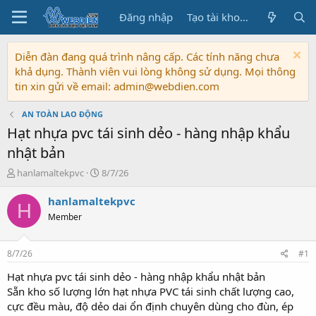
Đăng nhập
Tạo tài khoản
Diễn đàn đang quá trình nâng cấp. Các tính năng chưa
khả dụng. Thành viên vui lòng không sử dụng. Mọi thông
tin xin gửi về email: admin@webdien.com
AN TOÀN LAO ĐỘNG
Hạt nhựa pvc tái sinh dẻo - hàng nhập khẩu
nhật bản
T
N
hanlamaltekpvc
8/7/26
h
g
r
à
hanlamaltekpvc
H
e
y
Member
a
b
d
ắ
s
t
8/7/26
#1
t
đ
a
ầ
Hạt nhựa pvc tái sinh dẻo - hàng nhập khẩu nhật bản
r
u
Sẵn kho số lượng lớn hạt nhựa PVC tái sinh chất lượng cao,
t
cực đều màu, độ dẻo dai ổn định chuyên dùng cho đùn, ép
e