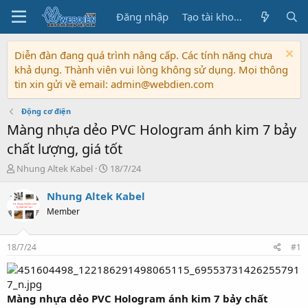
Đăng nhập
Tạo tài khoản
Diễn đàn đang quá trình nâng cấp. Các tính năng chưa
khả dụng. Thành viên vui lòng không sử dụng. Mọi thông
tin xin gửi về email: admin@webdien.com
Động cơ điện
Màng nhựa dẻo PVC Hologram ánh kim 7 bảy
chất lượng, giá tốt
T
N
Nhung Altek Kabel
18/7/24
h
g
r
à
Nhung Altek Kabel
e
y
Member
a
b
d
ắ
s
t
18/7/24
#1
t
đ
a
ầ
r
u
t
Màng nhựa dẻo PVC Hologram ánh kim 7 bảy chất
e