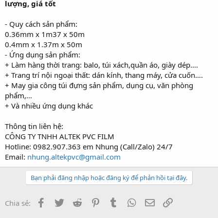
lượng, giá tốt
r
- Quy cách sản phẩm:
0.36mm x 1m37 x 50m
0.4mm x 1.37m x 50m
- Ứng dụng sản phẩm:
+ Làm hàng thời trang: balo, túi xách,quần áo, giày dép….
+ Trang trí nội ngoại thất: dán kính, thang máy, cửa cuốn….
+ May gia công túi đựng sản phẩm, dụng cụ, văn phòng
phẩm,…
+ Và nhiều ứng dụng khác
Thông tin liên hệ:
CÔNG TY TNHH ALTEK PVC FILM
Hotline: 0982.907.363 em Nhung (Call/Zalo) 24/7
Email:
nhung.altekpvc@gmail.com
Bạn phải đăng nhập hoặc đăng ký để phản hồi tại đây.
Facebook
Twitter
Reddit
Pinterest
Tumblr
WhatsApp
Email
Link
Chia sẻ: