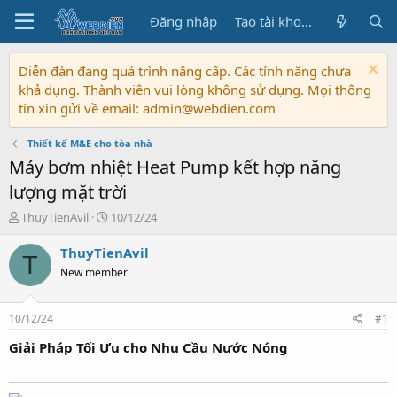
Đăng nhập
Tạo tài khoản
Diễn đàn đang quá trình nâng cấp. Các tính năng chưa
khả dụng. Thành viên vui lòng không sử dụng. Mọi thông
tin xin gửi về email: admin@webdien.com
Thiết kế M&E cho tòa nhà
Máy bơm nhiệt Heat Pump kết hợp năng
lượng mặt trời
T
N
ThuyTienAvil
10/12/24
h
g
r
à
ThuyTienAvil
T
e
y
New member
a
b
d
ắ
s
t
10/12/24
#1
t
đ
a
ầ
Giải Pháp Tối Ưu cho Nhu Cầu Nước Nóng
r
u
t
e