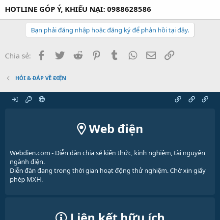
HOTLINE GÓP Ý, KHIẾU NẠI: 0988628586
Bạn phải đăng nhập hoặc đăng ký để phản hồi tại đây.
Facebook
Twitter
Reddit
Pinterest
Tumblr
WhatsApp
Email
Link
Chia sẻ:
HỎI & ĐÁP VỀ ĐIỆN
Web điện
Webdien.com - Diễn đàn chia sẻ kiến thức, kinh nghiệm, tài nguyên
ngành điện.
Diễn đàn đang trong thời gian hoạt động thử nghiệm. Chờ xin giấy
phép MXH.
Liên kết hữu ích