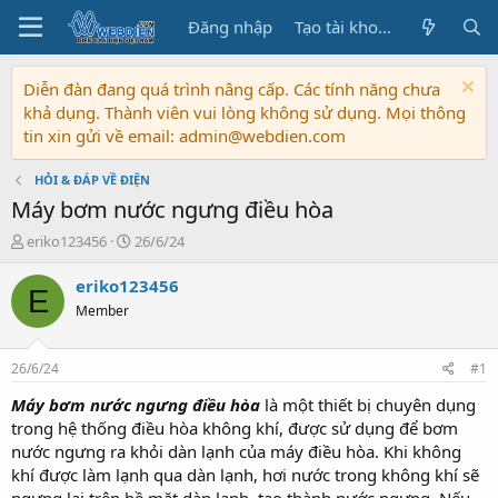
Đăng nhập
Tạo tài khoản
Diễn đàn đang quá trình nâng cấp. Các tính năng chưa
khả dụng. Thành viên vui lòng không sử dụng. Mọi thông
tin xin gửi về email: admin@webdien.com
HỎI & ĐÁP VỀ ĐIỆN
Máy bơm nước ngưng điều hòa
T
N
eriko123456
26/6/24
h
g
r
à
eriko123456
E
e
y
Member
a
b
d
ắ
s
t
26/6/24
#1
t
đ
a
ầ
Máy bơm nước ngưng điều hòa
là một thiết bị chuyên dụng
r
u
trong hệ thống điều hòa không khí, được sử dụng để bơm
t
nước ngưng ra khỏi dàn lạnh của máy điều hòa. Khi không
e
khí được làm lạnh qua dàn lạnh, hơi nước trong không khí sẽ
r
ngưng lại trên bề mặt dàn lạnh, tạo thành nước ngưng. Nếu