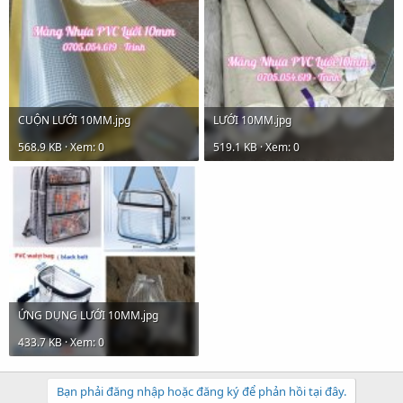
CUỘN LƯỚI 10MM.jpg
LƯỚI 10MM.jpg
568.9 KB · Xem: 0
519.1 KB · Xem: 0
ỨNG DỤNG LƯỚI 10MM.jpg
433.7 KB · Xem: 0
Bạn phải đăng nhập hoặc đăng ký để phản hồi tại đây.