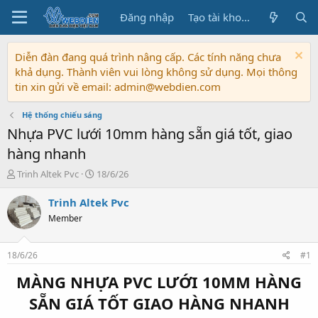
Đăng nhập
Tạo tài khoản
Diễn đàn đang quá trình nâng cấp. Các tính năng chưa
khả dụng. Thành viên vui lòng không sử dụng. Mọi thông
tin xin gửi về email: admin@webdien.com
Hệ thống chiếu sáng
Nhựa PVC lưới 10mm hàng sẵn giá tốt, giao
hàng nhanh
T
N
Trinh Altek Pvc
18/6/26
h
g
r
à
Trinh Altek Pvc
e
y
Member
a
b
d
ắ
s
t
18/6/26
#1
t
đ
a
ầ
MÀNG NHỰA PVC LƯỚI 10MM HÀNG
r
u
SẴN GIÁ TỐT GIAO HÀNG NHANH
t
e