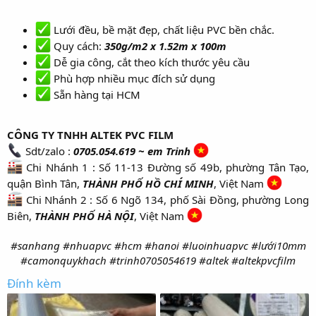
r
Lưới đều, bề mặt đẹp, chất liệu PVC bền chắc.​
Quy cách:
350g/m2 x 1.52m x 100m
Dễ gia công, cắt theo kích thước yêu cầu​
Phù hợp nhiều mục đích sử dụng​
Sẵn hàng tại HCM​
CÔNG TY TNHH ALTEK PVC FILM
Sdt/zalo :
0705.054.619 ~ em Trinh
Chi Nhánh 1 : Số 11-13 Đường số 49b, phường Tân Tạo,
quận Bình Tân,
THÀNH PHỐ HỒ CHÍ MINH
, Việt Nam
Chi Nhánh 2 : Số 6 Ngõ 134, phố Sài Đồng, phường Long
Biên,
THÀNH PHỐ HÀ NỘI
, Việt Nam
#sanhang #nhuapvc #hcm #hanoi #luoinhuapvc #lưới10mm
#camonquykhach #trinh0705054619 #altek #altekpvcfilm
Đính kèm