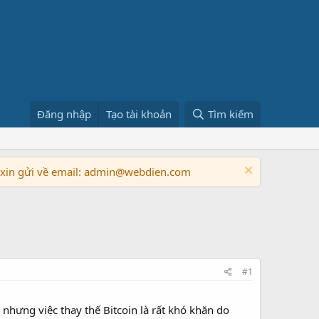
Đăng nhập
Tạo tài khoản
Tìm kiếm
n xin gửi về email: admin@webdien.com
#1
, nhưng việc thay thế Bitcoin là rất khó khăn do