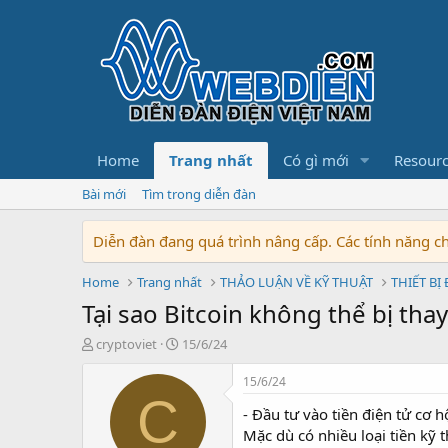
Home
Trang nhất
Có gì mới
Resour
Bài mới
Tìm trong diễn đàn
Diễn đàn đang quá trình nâng cấp. Các tính năng 
Home
Trang nhất
THẢO LUẬN VỀ KỸ THUẬT
THIẾT BỊ
Tại sao Bitcoin không thể bị tha
T
N
cryptoviet
15/6/24
h
g
r
à
15/6/24
e
y
C
- Đầu tư vào tiền điện tử cơ 
a
b
d
ắ
Mặc dù có nhiều loại tiền kỹ t