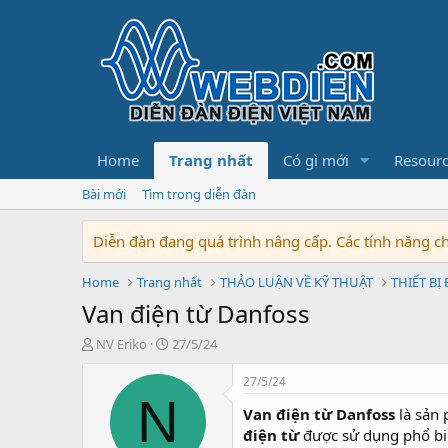
Home
Trang nhất
Có gì mới
Resour
Bài mới
Tìm trong diễn đàn
Diễn đàn đang quá trình nâng cấp. Các tính năng 
Home
Trang nhất
THẢO LUẬN VỀ KỸ THUẬT
THIẾT BỊ
Van điện từ Danfoss
T
N
NV Eriko
27/5/24
h
g
r
à
27/5/24
e
y
N
Van điện từ Danfoss
là sản 
a
b
d
ắ
điện từ
được sử dụng phổ biế