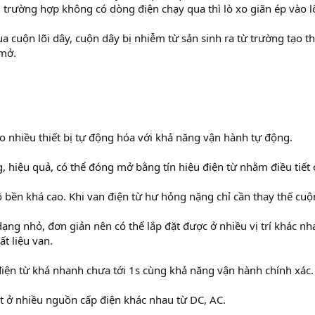
 trường hợp không có dòng điện chạy qua thì lò xo giãn ép vào l
a cuộn lõi dây, cuộn dây bị nhiễm từ sản sinh ra từ trường tạo thà
 mở.
o nhiều thiết bị tự động hóa với khả năng vận hành tự động.
g, hiệu quả, có thể đóng mở bằng tín hiệu điện từ nhằm điều tiế
ộ bền khá cao. Khi van điện từ hư hỏng nặng chỉ cần thay thế cuộn
dạng nhỏ, đơn giản nên có thể lắp đặt được ở nhiều vị trí khác nha
t liệu van.
ện từ khá nhanh chưa tới 1s cùng khả năng vận hành chính xác.
ạt ở nhiều nguồn cấp điện khác nhau từ DC, AC.