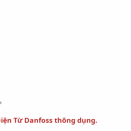
g
m
Điện Từ Danfoss thông dụng.