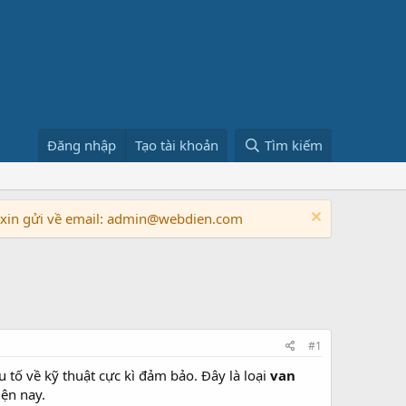
Đăng nhập
Tạo tài khoản
Tìm kiếm
n xin gửi về email: admin@webdien.com
#1
tố về kỹ thuật cực kì đảm bảo. Đây là loại
van
ện nay.