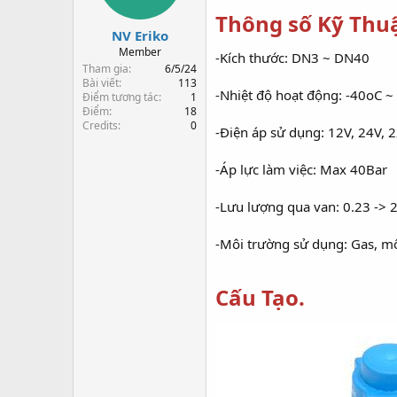
s
t
Thông số Kỹ Thuậ
t
đ
NV Eriko
a
ầ
r
u
Member
-Kích thước: DN3 ~ DN40
t
Tham gia
6/5/24
e
Bài viết
113
-Nhiệt độ hoạt động: -40oC ~
Điểm tương tác
1
r
Điểm
18
Credits
0
-Điện áp sử dụng: 12V, 24V, 
-Áp lực làm việc: Max 40Bar
-Lưu lượng qua van: 0.23 -> 
-Môi trường sử dụng: Gas, mô
Cấu Tạo.