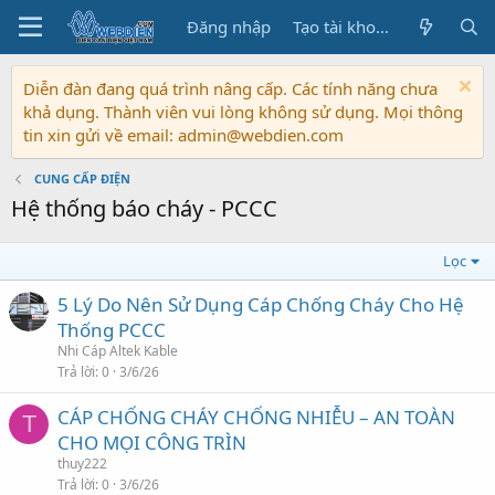
Đăng nhập
Tạo tài khoản
Diễn đàn đang quá trình nâng cấp. Các tính năng chưa
khả dụng. Thành viên vui lòng không sử dụng. Mọi thông
tin xin gửi về email: admin@webdien.com
CUNG CẤP ĐIỆN
Hệ thống báo cháy - PCCC
Lọc
5 Lý Do Nên Sử Dụng Cáp Chống Cháy Cho Hệ
Thống PCCC
Nhi Cáp Altek Kable
Trả lời
0
3/6/26
CÁP CHỐNG CHÁY CHỐNG NHIỄU – AN TOÀN
T
CHO MỌI CÔNG TRÌN
thuy222
Trả lời
0
3/6/26