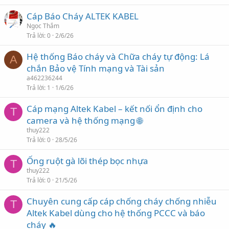
Cáp Báo Cháy ALTEK KABEL
Ngọc Thắm
Trả lời
0
2/6/26
Hệ thống Báo cháy và Chữa cháy tự động: Lá
A
chắn Bảo vệ Tính mạng và Tài sản
a462236244
Trả lời
1
1/6/26
Cáp mạng Altek Kabel – kết nối ổn định cho
T
camera và hệ thống mạng 🌐
thuy222
Trả lời
0
28/5/26
Ống ruột gà lõi thép bọc nhựa
T
thuy222
Trả lời
0
21/5/26
Chuyên cung cấp cáp chống cháy chống nhiễu
T
Altek Kabel dùng cho hệ thống PCCC và báo
cháy 🔥