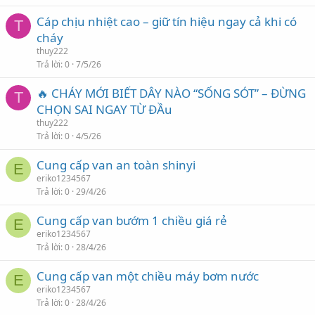
Cáp chịu nhiệt cao – giữ tín hiệu ngay cả khi có
T
cháy
thuy222
Trả lời
0
7/5/26
🔥 CHÁY MỚI BIẾT DÂY NÀO “SỐNG SÓT” – ĐỪNG
T
CHỌN SAI NGAY TỪ ĐẦu
thuy222
Trả lời
0
4/5/26
Cung cấp van an toàn shinyi
E
eriko1234567
Trả lời
0
29/4/26
Cung cấp van bướm 1 chiều giá rẻ
E
eriko1234567
Trả lời
0
28/4/26
Cung cấp van một chiều máy bơm nước
E
eriko1234567
Trả lời
0
28/4/26