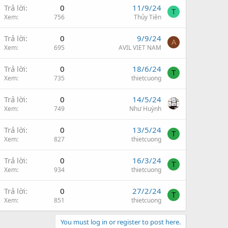
Trả lời
0
11/9/24
T
Xem
756
Thủy Tiên
Trả lời
0
9/9/24
A
Xem
695
AVIL VIET NAM
Trả lời
0
18/6/24
T
Xem
735
thietcuong
Trả lời
0
14/5/24
Xem
749
Như Huỳnh
Trả lời
0
13/5/24
T
Xem
827
thietcuong
Trả lời
0
16/3/24
T
Xem
934
thietcuong
Trả lời
0
27/2/24
T
Xem
851
thietcuong
You must log in or register to post here.