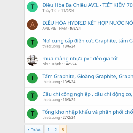
Điều Hòa Ba Chiều AVIL - TIẾT KIỆM 
T
Thủy Tiên
11/9/24
ĐIỀU HÒA HYDRID KẾT HỢP NƯỚC NÓ
A
AVIL VIET NAM
9/9/24
Nơi cung cấp điện cực Graphite, tấm 
T
thietcuong
18/6/24
mua màng nhựa pvc dẻo giá tốt
Như Huỳnh
14/5/24
Tấm Graphite, Gioăng Graphite, Graphit
T
thietcuong
13/5/24
Cầu chì công nghiệp , cầu chì động cơ, 
T
thietcuong
16/3/24
Tổng kho nhập khẩu và phân phối chổi
T
thietcuong
27/2/24
Trước
1
2
3