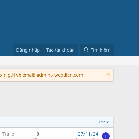
Đăng nhập
Tạo tài khoản
Tìm kiếm
n xin gửi về email: admin@webdien.com
Lọc
Trả lời
0
27/11/24
T