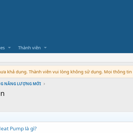
ces
Thành viên
chưa khả dụng. Thành viên vui lòng không sử dụng. Mọi thông ti
NG NĂNG LƯỢNG MỚI
ện
eat Pump là gì?