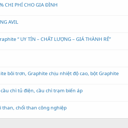
70% CHI PHÍ CHO GIA ĐÌNH
NG AVIL
Graphite “ UY TÍN – CHẤT LƯỢNG – GIÁ THÀNH RẺ”
e bôi trơn, Graphite chịu nhiệt độ cao, bột Graphite
cầu chì tủ điện, cầu chì trạm biến áp
 than, chổi than công nghiệp