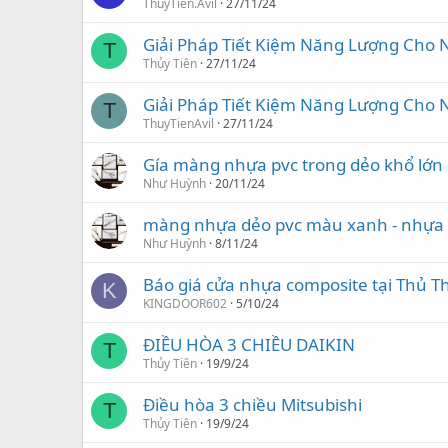
ThuyTien.Avil
27/11/24
Giải Pháp Tiết Kiệm Năng Lượng Cho
T
Thủy Tiên
27/11/24
Giải Pháp Tiết Kiệm Năng Lượng Cho
T
ThuyTienAvil
27/11/24
Gía màng nhựa pvc trong dẻo khổ lớn
Như Huỳnh
20/11/24
màng nhựa dẻo pvc màu xanh - nhựa
Như Huỳnh
8/11/24
Báo giá cửa nhựa composite tại Thủ T
K
KINGDOOR602
5/10/24
ĐIỀU HÒA 3 CHIỀU DAIKIN
T
Thủy Tiên
19/9/24
Điều hòa 3 chiều Mitsubishi
T
Thủy Tiên
19/9/24