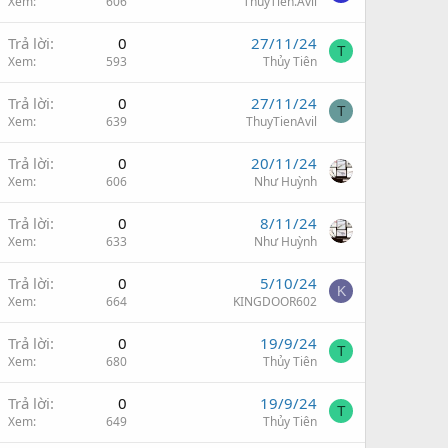
Xem
606
ThuyTien.Avil
Trả lời
0
27/11/24
T
Xem
593
Thủy Tiên
Trả lời
0
27/11/24
T
Xem
639
ThuyTienAvil
Trả lời
0
20/11/24
Xem
606
Như Huỳnh
Trả lời
0
8/11/24
Xem
633
Như Huỳnh
Trả lời
0
5/10/24
K
Xem
664
KINGDOOR602
Trả lời
0
19/9/24
T
Xem
680
Thủy Tiên
Trả lời
0
19/9/24
T
Xem
649
Thủy Tiên