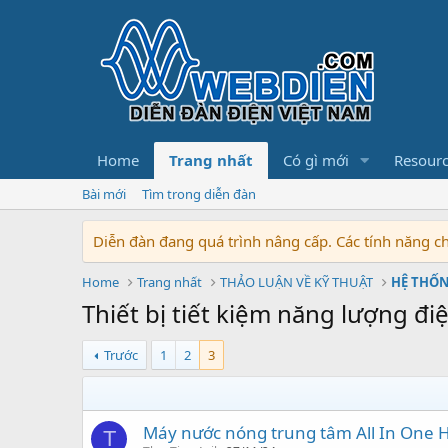
Home
Trang nhất
Có gì mới
Resour
Bài mới
Tìm trong diễn đàn
Diễn đàn đang quá trình nâng cấp. Các tính năng 
Home
Trang nhất
THẢO LUẬN VỀ KỸ THUẬT
HỆ THỐ
Thiết bị tiết kiệm năng lượng đi
Trước
1
2
3
Máy nước nóng trung tâm All In One H
T