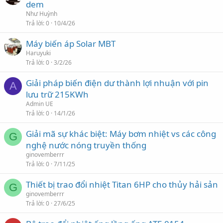
dem
Như Huỳnh
Trả lời
0
10/4/26
Máy biến áp Solar MBT
Haruyuki
Trả lời
0
3/2/26
Giải pháp biến điện dư thành lợi nhuận với pin
A
lưu trữ 215KWh
Admin UE
Trả lời
0
14/1/26
Giải mã sự khác biệt: Máy bơm nhiệt vs các công
G
nghệ nước nóng truyền thống
ginovemberrr
Trả lời
0
7/11/25
Thiết bị trao đổi nhiệt Titan 6HP cho thủy hải sản
G
ginovemberrr
Trả lời
0
27/6/25