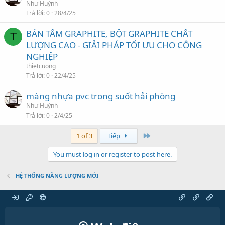
Như Huỳnh
Trả lời
0
28/4/25
BÁN TẤM GRAPHITE, BỘT GRAPHITE CHẤT
T
LƯỢNG CAO - GIẢI PHÁP TỐI ƯU CHO CÔNG
NGHIỆP
thietcuong
Trả lời
0
22/4/25
màng nhựa pvc trong suốt hải phòng
Như Huỳnh
Trả lời
0
2/4/25
Cuối
1 of 3
Tiếp
You must log in or register to post here.
HỆ THỐNG NĂNG LƯỢNG MỚI