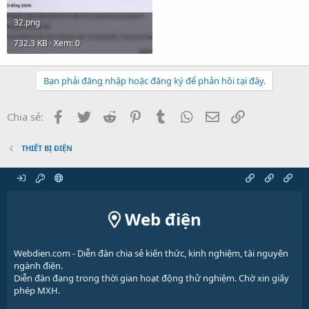
32.png
732.3 KB · Xem: 0
Bạn phải đăng nhập hoặc đăng ký để phản hồi tại đây.
Facebook
Twitter
Reddit
Pinterest
Tumblr
WhatsApp
Email
Link
Chia sẻ:
THIẾT BỊ ĐIỆN
Web điện
Webdien.com - Diễn đàn chia sẻ kiến thức, kinh nghiệm, tài nguyên
ngành điện.
Diễn đàn đang trong thời gian hoạt động thử nghiệm. Chờ xin giấy
phép MXH.