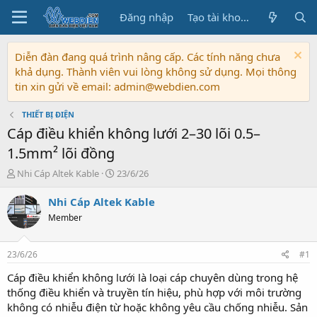
Đăng nhập
Tạo tài khoản
Diễn đàn đang quá trình nâng cấp. Các tính năng chưa
khả dụng. Thành viên vui lòng không sử dụng. Mọi thông
tin xin gửi về email: admin@webdien.com
THIẾT BỊ ĐIỆN
Cáp điều khiển không lưới 2–30 lõi 0.5–
1.5mm² lõi đồng
T
N
Nhi Cáp Altek Kable
23/6/26
h
g
r
à
Nhi Cáp Altek Kable
e
y
Member
a
b
d
ắ
s
t
23/6/26
#1
t
đ
a
ầ
Cáp điều khiển không lưới là loại cáp chuyên dùng trong hệ
r
u
thống điều khiển và truyền tín hiệu, phù hợp với môi trường
t
không có nhiễu điện từ hoặc không yêu cầu chống nhiễu. Sản
e