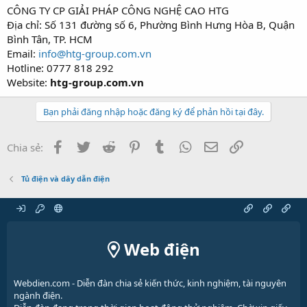
CÔNG TY CP GIẢI PHÁP CÔNG NGHỆ CAO HTG
Địa chỉ: Số 131 đường số 6, Phường Bình Hưng Hòa B, Quận
Bình Tân, TP. HCM
Email:
info@htg-group.com.vn
Hotline: 0777 818 292
Website:
htg-group.com.vn
Bạn phải đăng nhập hoặc đăng ký để phản hồi tại đây.
Facebook
Twitter
Reddit
Pinterest
Tumblr
WhatsApp
Email
Link
Chia sẻ:
Tủ điện và dây dẫn điện
Web điện
Webdien.com - Diễn đàn chia sẻ kiến thức, kinh nghiệm, tài nguyên
ngành điện.