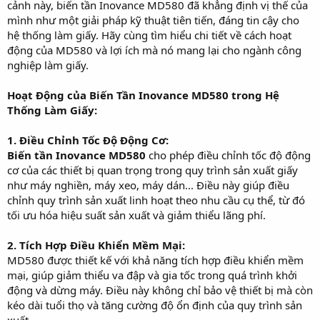
cảnh này, biến tần Inovance MD580 đã khẳng định vị thế của
r
mình như một giải pháp kỹ thuật tiên tiến, đáng tin cậy cho
hệ thống làm giấy. Hãy cùng tìm hiểu chi tiết về cách hoạt
động của MD580 và lợi ích mà nó mang lại cho ngành công
nghiệp làm giấy.
Hoạt Động của Biến Tần Inovance MD580 trong Hệ
Thống Làm Giấy:
1. Điều Chỉnh Tốc Độ Động Cơ:
Biến tần Inovance MD580
cho phép điều chỉnh tốc độ động
cơ của các thiết bị quan trọng trong quy trình sản xuất giấy
như máy nghiền, máy xeo, máy dán... Điều này giúp điều
chỉnh quy trình sản xuất linh hoạt theo nhu cầu cụ thể, từ đó
tối ưu hóa hiệu suất sản xuất và giảm thiểu lãng phí.
2. Tích Hợp Điều Khiển Mềm Mại:
MD580 được thiết kế với khả năng tích hợp điều khiển mềm
mại, giúp giảm thiểu va đập và gia tốc trong quá trình khởi
động và dừng máy. Điều này không chỉ bảo vệ thiết bị mà còn
kéo dài tuổi thọ và tăng cường độ ổn định của quy trình sản
xuất.