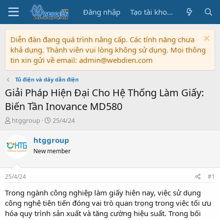
Đăng nhập
Tạo tài khoản
Diễn đàn đang quá trình nâng cấp. Các tính năng chưa
khả dụng. Thành viên vui lòng không sử dụng. Mọi thông
tin xin gửi về email: admin@webdien.com
Tủ điện và dây dẫn điện
Giải Pháp Hiện Đại Cho Hệ Thống Làm Giấy:
Biến Tần Inovance MD580
T
N
htggroup
25/4/24
h
g
r
à
htggroup
e
y
New member
a
b
d
ắ
s
t
25/4/24
#1
t
đ
a
ầ
Trong ngành công nghiệp làm giấy hiện nay, việc sử dụng
r
u
công nghệ tiên tiến đóng vai trò quan trọng trong việc tối ưu
t
hóa quy trình sản xuất và tăng cường hiệu suất. Trong bối
e