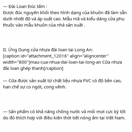
— Đài Loan Đúc tấm :
Được đúc nguyên khối theo hình dạng của khuôn đã làm sẵn
dưới nhiệt độ và áp suất cao. Mẫu mã và kiểu dáng cửa phụ
thuộc vào mẫu khuôn của nhà sản xuất .
II. Ứng Dụng cửa nhựa đài loan tại Long An:
[caption id="attachment_12016" align="aligncenter"
width="800"]mau-cua-nhua-dai-loan-tai-long-an Cửa nhựa
đài loan ghép thanh[/caption]
— Cửa được sản xuất từ chất liệu nhựa PVC có độ bền cao,
hạn chế sự co ngót, cong vênh.
— Sản phẩm có khả năng chống nước và mối mọt cực kỳ tốt
do đó thích hợp với điều kiện thời tiết nóng ẩm tại Việt Nam.