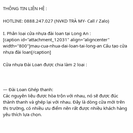
r
THÔNG TIN LIÊN HỆ :
HOTLINE: 0888.247.027 (NVKD TRÀ MY- Call / Zalo)
I. Phân loại cửa nhựa đài loan tại Long An :
[caption id="attachment_12031" align="aligncenter"
width="800"]mau-cua-nhua-dai-loan-tai-long-an Cấu tạo cửa
nhựa đài loan[/caption]
Cửa nhựa Đài Loan được chia làm 2 loại :
— Đài Loan Ghép thanh:
Các nguyên liệu được hòa trộn với nhau, nó sẽ được đúc
thành thanh và ghép lại với nhau. Đây là dòng cửa mới trên
thị trường, có nhiều ưu điểm nên rất được nhiều khách hàng
yêu thích lựa chọn.