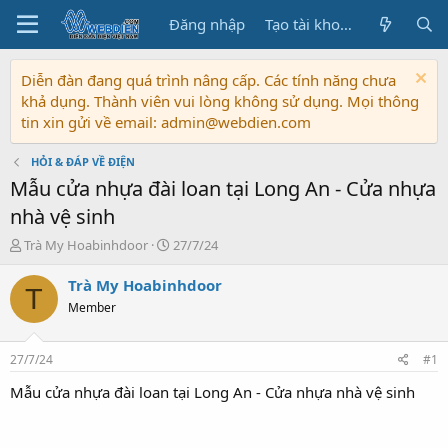
Đăng nhập
Tạo tài khoản
Diễn đàn đang quá trình nâng cấp. Các tính năng chưa
khả dụng. Thành viên vui lòng không sử dụng. Mọi thông
tin xin gửi về email: admin@webdien.com
HỎI & ĐÁP VỀ ĐIỆN
Mẫu cửa nhựa đài loan tại Long An - Cửa nhựa
nhà vệ sinh
T
N
Trà My Hoabinhdoor
27/7/24
h
g
r
à
Trà My Hoabinhdoor
T
e
y
Member
a
b
d
ắ
s
t
27/7/24
#1
t
đ
a
ầ
Mẫu cửa nhựa đài loan tại Long An - Cửa nhựa nhà vệ sinh
r
u
t
e