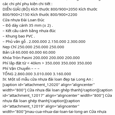
các chi phí phụ kiện chi tiết :
DIỄN GIẢI (BỘ) Kích thước 800/900×2050 Kích thước
800/900×2150 Kích thước 800/900×2200
Cửa nhựa Đài Loan Đúc
– Độ dày cánh 35 mm (± 2) .
– Kết cấu cánh bằng nhựa đúc
– Khung bao PVC .
– Phủ vân gỗ . 2.000.000 2.150.000 2.300.000
Nẹp Chỉ 250.000 250.000 250.000
Bản Lề 60.000 60.000 60.000
Khóa Tròn Pasini 200.000 200.000 200.000
Phí lắp đặt từ < 40km > 350.000 350.000 350.000
Phí Vận Chuyển – – –
TỔNG 2.860.000 3.010.000 3.160.000
IV. Một số mẫu cửa nhựa đài loan đẹp tại Long An :
[caption id="attachment_12020" align="aligncenter"
width="800"] Cửa nhựa đài loan ghép thanh[/caption][caption
id="attachment_12017" align="aligncenter" width="800"] Cửa
nhựa đài loan ghép thanh[/caption][caption
id="attachment_12019" align="aligncenter"
width="800"]mau-cua-nhua-dai-loan-tai-long-an Cửa nhựa