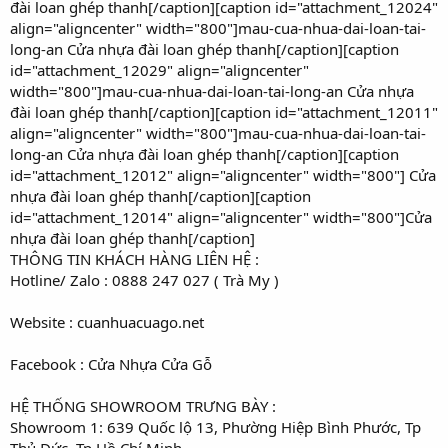
đài loan ghép thanh[/caption][caption id="attachment_12024"
align="aligncenter" width="800"]mau-cua-nhua-dai-loan-tai-
long-an Cửa nhựa đài loan ghép thanh[/caption][caption
id="attachment_12029" align="aligncenter"
width="800"]mau-cua-nhua-dai-loan-tai-long-an Cửa nhựa
đài loan ghép thanh[/caption][caption id="attachment_12011"
align="aligncenter" width="800"]mau-cua-nhua-dai-loan-tai-
long-an Cửa nhựa đài loan ghép thanh[/caption][caption
id="attachment_12012" align="aligncenter" width="800"] Cửa
nhựa đài loan ghép thanh[/caption][caption
id="attachment_12014" align="aligncenter" width="800"]Cửa
nhựa đài loan ghép thanh[/caption]
THÔNG TIN KHÁCH HÀNG LIÊN HỆ :
Hotline/ Zalo : 0888 247 027 ( Trà My )
Website : cuanhuacuago.net
Facebook : Cửa Nhựa Cửa Gỗ
HỆ THỐNG SHOWROOM TRƯNG BÀY :
Showroom 1: 639 Quốc lộ 13, Phường Hiệp Bình Phước, Tp
Thủ Đức, Tp Hồ Chí Minh.