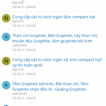
Ngo Anh
Trả lời
0
22/6/26
Cung cấp vật tư vách ngăn tấm compact hpl
N
Ngo Anh
Trả lời
0
22/6/26
Than chì Graphite, Bột Graphite, vảy than chì,
A
khuân đúc Graphite, tấm graphite bôi trơn
anhtram09
Trả lời
0
20/6/26
Cung cấp vật tư vách ngăn vệ sinh compact Hpl
N
uy tín toàn quốc
Ngo Anh
Trả lời
0
19/6/26
Tấm Graphite bôi trơn, Bột than chì, Tấm
A
Graphite chặn đầu lò , Gioăng Graphite,
anhtram09
Trả lời
0
19/6/26