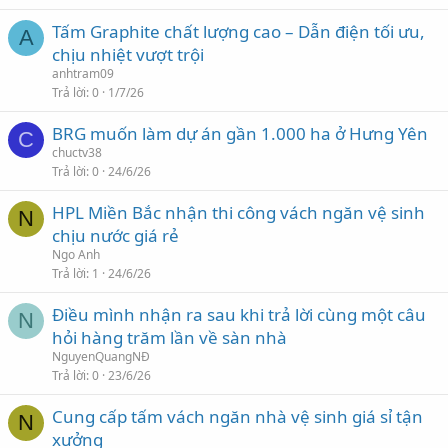
Tấm Graphite chất lượng cao – Dẫn điện tối ưu,
A
chịu nhiệt vượt trội
anhtram09
Trả lời
0
1/7/26
BRG muốn làm dự án gần 1.000 ha ở Hưng Yên
C
chuctv38
Trả lời
0
24/6/26
HPL Miền Bắc nhận thi công vách ngăn vệ sinh
N
chịu nước giá rẻ
Ngo Anh
Trả lời
1
24/6/26
Điều mình nhận ra sau khi trả lời cùng một câu
N
hỏi hàng trăm lần về sàn nhà
NguyenQuangNĐ
Trả lời
0
23/6/26
Cung cấp tấm vách ngăn nhà vệ sinh giá sỉ tận
N
xưởng