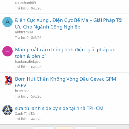
xuanthanh89
Trả lời
0
9/6/26
Điện Cực Xung , Điện Cực Bể Mạ – Giải Pháp Tối
A
Ưu Cho Ngành Công Nghiệp
anhtram09
Trả lời
0
8/6/26
Màng mắt cáo chống tĩnh điện- giải pháp an
H
toàn & bền bỉ
hanlamaltekpvc
Trả lời
0
6/6/26
Bơm Hút Chân Không Vòng Dầu Gevac GPM
65EV
hctechco
Trả lời
0
5/6/26
sửa tủ lạnh side by side tại nhà TPHCM
Xanh Tận Tâm
Trả lời
0
4/6/26