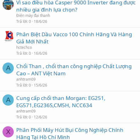
Vì sao điều hòa Casper 9000 Inverter đang được
nhiều gia đình lựa chọn?
Điện máy đại thanh
Trả lời
0
18/6/26
Phân Biệt Dầu Vacco 100 Chính Hãng Và Hàng
Giả Mới Nhất
hctechco
Trả lời
0
16/6/26
Chổi Than , chổi than công nghiệp Chất Lượng
A
Cao – ANT Việt Nam
anhtram09
Trả lời
0
15/6/26
Cung cấp chổi than Morgan: EG251,
A
EG571,EG236S,CM5H, NCC634
anhtram09
Trả lời
0
12/6/26
Phân Phối Máy Hút Bụi Công Nghiệp Chính
X
Hãng Tại Hồ Chí Minh