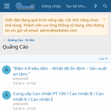
Đăng nhập
Tạo tài khoản
Diễn đàn đang quá trình nâng cấp. Các tính năng chưa
khả dụng. Thành viên vui lòng không sử dụng. Mọi thông
tin xin gửi về email: admin@webdien.com
Quảng Cáo - Tư Vấn
Quảng Cáo
Lọc
“Điện trở siêu bền – Nhiệt độ ổn định – Sản xuất
A
an tâm.”
anhtram09
Trả lời
0
3/7/26
Cung cấp Can nhiệt PT 100 / Can nhiệt B / Can
A
nhiệt K / Can nhiệt E
anhtram09
Trả lời
0
2/7/26